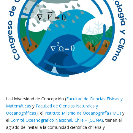
La Universidad de Concepción (
Facultad de Ciencias Físicas y
Matemáticas
y
Facultad de Ciencias Naturales y
Oceanográficas
), el
Instituto Milenio de Oceanografía (IMO)
y
el
Comité Oceanográfico Nacional, Chile – (CONA)
, tienen el
agrado de invitar a la comunidad científica chilena y