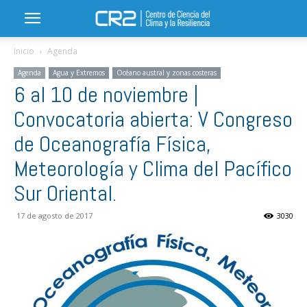
Inicio
Agenda
Agenda
Agua y Extremos
Océano austral y zonas costeras
6 al 10 de noviembre |
Convocatoria abierta: V Congreso
de Oceanografía Física,
Meteorología y Clima del Pacífico
Sur Oriental.
17 de agosto de 2017
3030