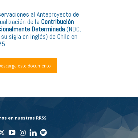
ervaciones al Anteproyecto de
ualización de la
Contribución
ionalmente Determinada
(NDC,
 su sigla en inglés) de Chile en
25
escarga este documento
nos en nuestras RRSS