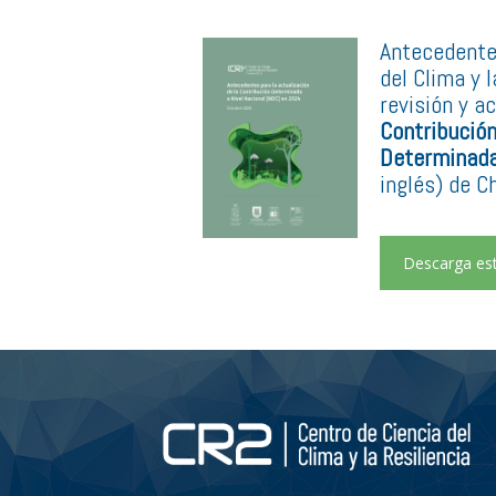
Antecedentes
del Clima y l
revisión y ac
Contribució
Determinad
inglés) de Ch
Descarga es