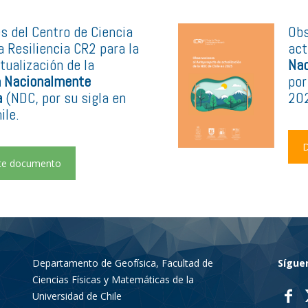
 del Centro de Ciencia
Obs
a Resiliencia CR2 para la
act
tualización de la
Nac
n Nacionalmente
por
del
a
(NDC, por su sigla en
20
ile.
D
te documento
Clima
y
Departamento de Geofísica, Facultad de
Sígue
Ciencias Físicas y Matemáticas de la
Universidad de Chile