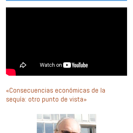
«Consecuencias económicas de la
sequía: otro punto de vista»