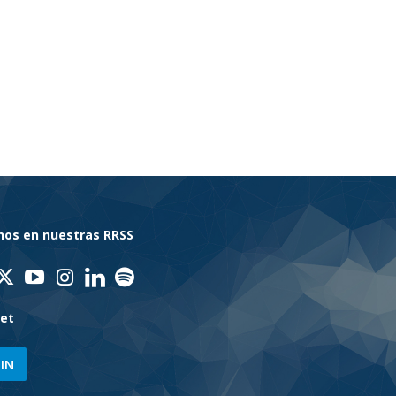
nos en nuestras RRSS
net
IN