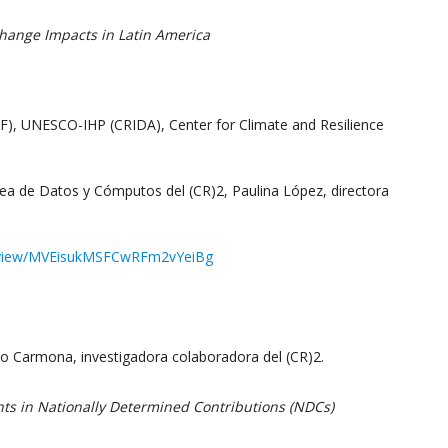
hange Impacts in Latin America
AF), UNESCO-IHP (CRIDA), Center for Climate and Resilience
rea de Datos y Cómputos del (CR)2, Paulina López, directora
e/view/MVEisukMSFCwRFm2vYeiBg
io Carmona, investigadora colaboradora del (CR)2.
hts in Nationally Determined Contributions (NDCs)