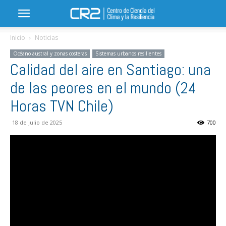
Inicio
Noticias
Océano austral y zonas costeras
Sistemas urbanos resilientes
Calidad del aire en Santiago: una
de las peores en el mundo (24
Horas TVN Chile)
18 de julio de 2025
700