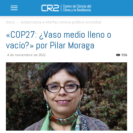
Inicio
Gobernanza e interfaz ciencia-política-sociedad
«COP27: ¿Vaso medio lleno o
vacío?» por Pilar Moraga
4 de noviembre de 2022
956