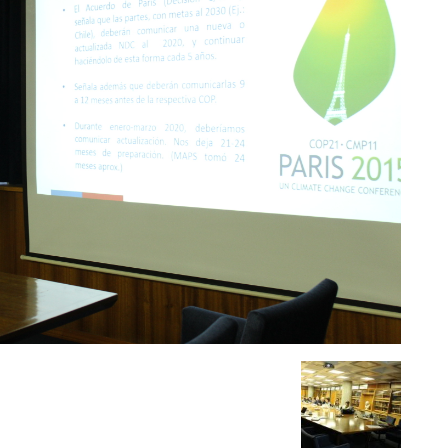
del
Clima
y