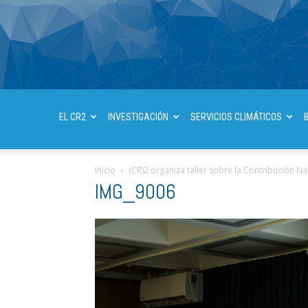
EL CR2
INVESTIGACIÓN
SERVICIOS CLIMÁTICOS
Inicio
(CR)2 organiza taller sobre la Contribución 
IMG_9006