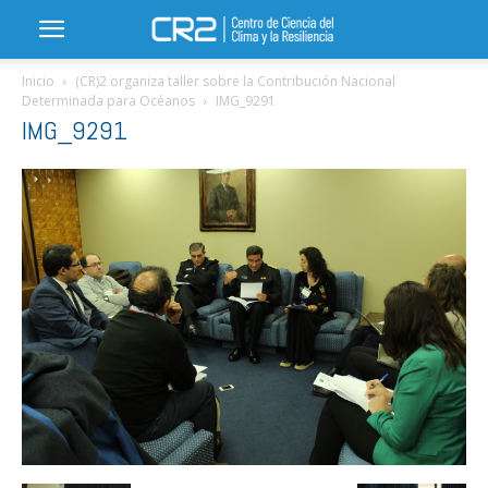
Inicio
(CR)2 organiza taller sobre la Contribución Nacional
Determinada para Océanos
IMG_9291
IMG_9291