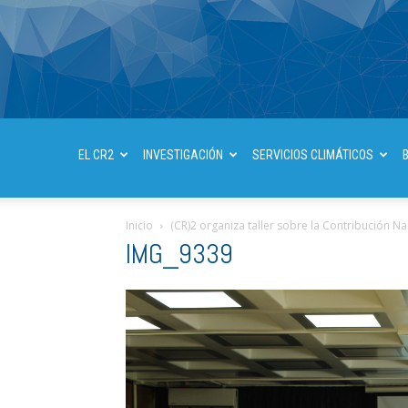
EL CR2
INVESTIGACIÓN
SERVICIOS CLIMÁTICOS
Inicio
(CR)2 organiza taller sobre la Contribución 
IMG_9339