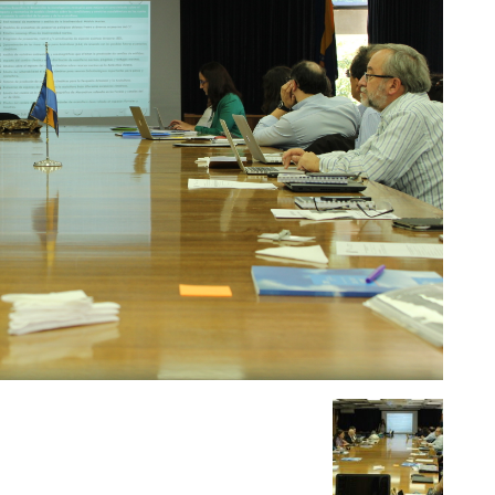
del
Clima
y