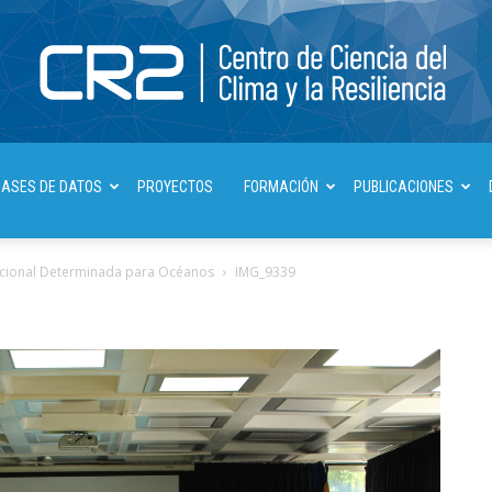
Centro
BASES DE DATOS
PROYECTOS
FORMACIÓN
PUBLICACIONES
Nacional Determinada para Océanos
IMG_9339
de
Ciencia