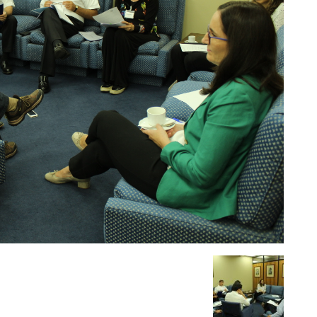
del
Clima
y