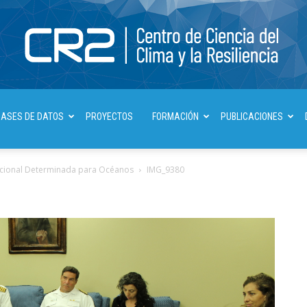
Centro
BASES DE DATOS
PROYECTOS
FORMACIÓN
PUBLICACIONES
Nacional Determinada para Océanos
IMG_9380
de
Ciencia