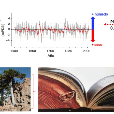
la
Resiliencia
–
CR2