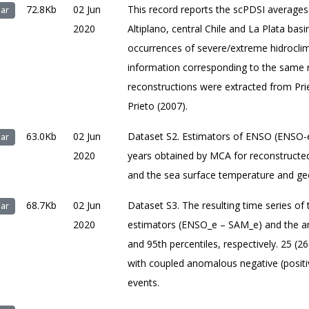
72.8Kb
02 Jun
This record reports the scPDSI averages 
ar
2020
Altiplano, central Chile and La Plata basi
occurrences of severe/extreme hidroclim
information corresponding to the same r
reconstructions were extracted from Priet
Prieto (2007).
63.0Kb
02 Jun
Dataset S2. Estimators of ENSO (ENSO-e)
ar
2020
years obtained by MCA for reconstruct
and the sea surface temperature and ge
68.7Kb
02 Jun
Dataset S3. The resulting time series of
ar
2020
estimators (ENSO_e – SAM_e) and the an
and 95th percentiles, respectively. 25 (2
with coupled anomalous negative (posit
events.