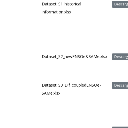
Dataset_S1_historical
Descarg
information.xlsx
Dataset_S2_newENSOe&SAMe.xlsx
Descarg
Dataset_S3_Dif_coupledENSOe-
Descarg
SAMe.xlsx