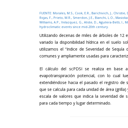
FUENTE: Morales, M.S., Cook, E.R., Barichivich, J., Christie, 
Rojas, F., Prieto, M.R., Smerdon, J.E., Bianchi, L.O., Masioka
Williams, A.P., Velazquez, G., Aliste, D., Aguilera-Betti, I.
hydroclimatic events since mid-20th century.
Utilizando decenas de miles de árboles de 12 
variado la disponibilidad hídrica en el suelo
utilizamos el “Indice de Severidad de Sequía 
comunes y ampliamente usadas para caracterizar 
El cálculo del scPDSI se realiza en base a
evapotranspiración potencial, con lo cual lu
extendiéndose hacia el pasado el registro de s
que se calcula para cada unidad de área (grilla
escala de valores que indica la severidad de 
para cada tiempo y lugar determinado.