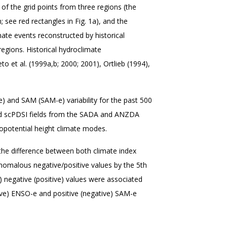
of the grid points from three regions (the
n; see red rectangles in Fig. 1a), and the
ate events reconstructed by historical
egions. Historical hydroclimate
o et al. (1999a,b; 2000; 2001), Ortlieb (1994),
 and SAM (SAM-e) variability for the past 500
ed scPDSI fields from the SADA and ANZDA
opotential height climate modes.
 the difference between both climate index
omalous negative/positive values by the 5th
6) negative (positive) values were associated
ive) ENSO-e and positive (negative) SAM-e