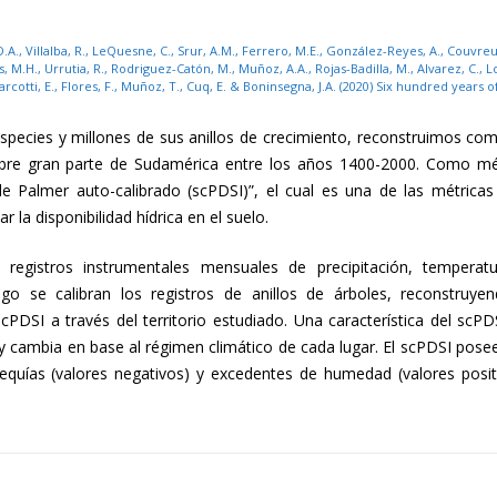
D.A., Villalba, R., LeQuesne, C., Srur, A.M., Ferrero, M.E., González-Reyes, A., Couvreux
s, M.H., Urrutia, R., Rodriguez-Catón, M., Muñoz, A.A., Rojas-Badilla, M., Alvarez, C., Lop
, Marcotti, E., Flores, F., Muñoz, T., Cuq, E. & Boninsegna, J.A. (2020) Six hundred yea
del
especies y millones de sus anillos de crecimiento, reconstruimos co
 sobre gran parte de Sudamérica entre los años 1400-2000. Como mé
de Palmer auto-calibrado (scPDSI)”, el cual es una de las métrica
la disponibilidad hídrica en el suelo.
 registros instrumentales mensuales de precipitación, temperat
Clima
ego se calibran los registros de anillos de árboles, reconstruye
cPDSI a través del territorio estudiado. Una característica del scPD
) y cambia en base al régimen climático de cada lugar. El scPDSI pose
sequías (valores negativos) y excedentes de humedad (valores posit
y