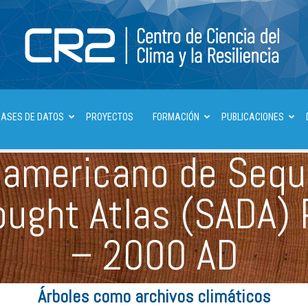
BASES DE DATOS
PROYECTOS
FORMACIÓN
PUBLICACIONES
Centro
damericano de Sequ
ought Atlas (SADA) 
de
– 2000 AD
Árboles como archivos climáticos
Ciencia