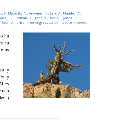
, F., Matovsky, V., Aravena, J.C., Lara, A., Mundo, I.A.,
ez, L., Luckman, B., Lister, D., Harris, I., Jones, P.D.,
rs of South American tree rings reveal an increase in severe
mo ha
trica
s más
ura y
ndo y
SI es
e una
ivos)