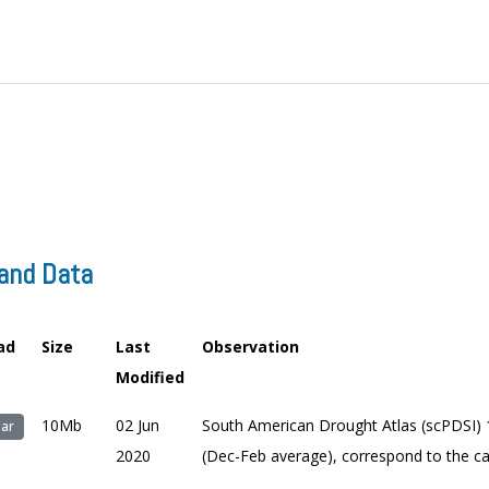
and Data
ad
Size
Last
Observation
Modified
10Mb
02 Jun
South American Drought Atlas (scPDSI) 
ar
2020
(Dec-Feb average), correspond to the c