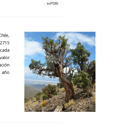
hile,
 2715
 cada
valor
ación
l año