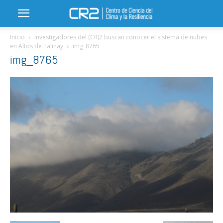
Inicio
Investigadores del (CR)2 buscan conocer el sistema de nubes
en Altos de Talinay
img_8765
img_8765