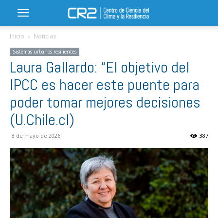
Inicio
Noticias
Sistemas urbanos resilientes
Laura Gallardo: “El objetivo del
IPCC es hacer este puente para
poder tomar mejores decisiones
(U.Chile.cl)
8 de mayo de 2026
387