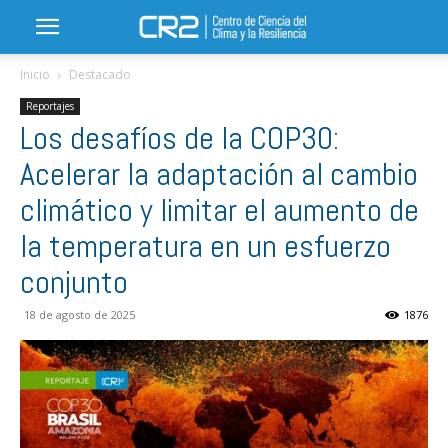
Inicio
Destacado
Reportajes
Los desafíos de la COP30:
Acelerar la adaptación al cambio
climático y limitar el aumento de
la temperatura en un esfuerzo
conjunto
18 de agosto de 2025
1876