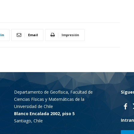
la
din
Email
Impresión
Resiliencia
Departamento de Geofísica, Facultad de
Sígue
–
Ciencias Físicas y Matemáticas de la
Universidad de Chile
Blanco Encalada 2002, piso 5
Intra
Santiago, Chile
CR2