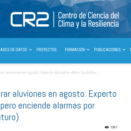
Centro
BASES DE DATOS
PROYECTOS
FORMACIÓN
PUBLICACIONES
rar aluviones en agosto: Experto descarta «Niño Godzilla»...
de
erar aluviones en agosto: Experto
 pero enciende alarmas por
uturo)
Ciencia
1507