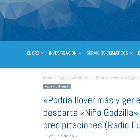
EL CR2
INVESTIGACIÓN
SERVICIOS CLIMÁTICOS
Inicio
Agua y Extremos
«Podría llover más y gene
Agua y Extremos
«Podría llover más y gen
descarta «Niño Godzilla»
precipitaciones (Radio F
25 de junio de 2026