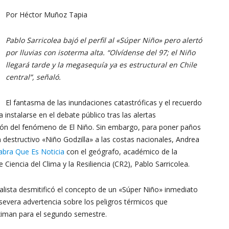
Por Héctor Muñoz Tapia
Pablo Sarricolea bajó el perfil al «Súper Niño» pero alertó
por lluvias con isoterma alta. “Olvídense del 97; el Niño
del
llegará tarde y la megasequía ya es estructural en Chile
central”, señaló.
El fantasma de las inundaciones catastróficas y el recuerdo
a instalarse en el debate público tras las alertas
Clima
ción del fenómeno de El Niño. Sin embargo, para poner paños
n destructivo «Niño Godzilla» a las costas nacionales, Andrea
abra Que Es Noticia
con el geógrafo, académico de la
 Ciencia del Clima y la Resiliencia (CR2), Pablo Sarricolea.
ialista desmitificó el concepto de un «Súper Niño» inmediato
y
 severa advertencia sobre los peligros térmicos que
ximan para el segundo semestre.