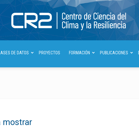
Centro
BASES DE DATOS
PROYECTOS
FORMACIÓN
PUBLICACIONES
de
a mostrar
Ciencia