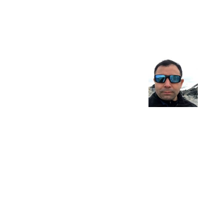
del
Clima
y