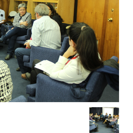
del
Clima
y