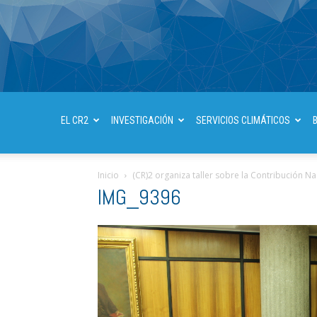
EL CR2
INVESTIGACIÓN
SERVICIOS CLIMÁTICOS
Inicio
(CR)2 organiza taller sobre la Contribución 
IMG_9396