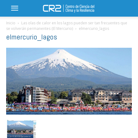
Inicio
Las olas de calor en los lagos pueden ser tan frecuentes que
se volverán permanentes (El Mercurio)
elmercurio_lagos
elmercurio_lagos