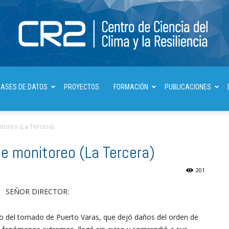
Centro
BASES DE DATOS
PROYECTOS
FORMACIÓN
PUBLICACIONES
itoreo (La Tercera)
de monitoreo (La Tercera)
de
201
SEÑOR DIRECTOR:
io del tornado de Puerto Varas, que dejó daños del orden de
Ciencia