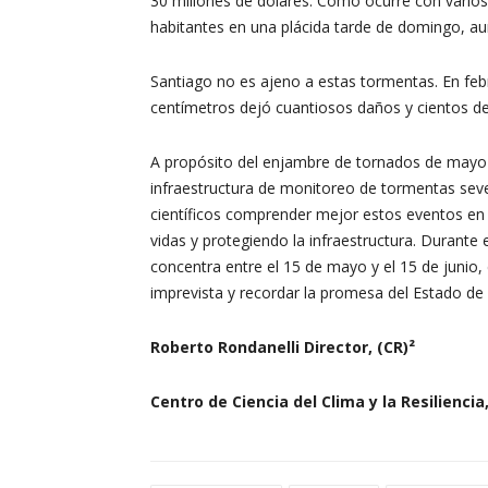
30 millones de dólares. Como ocurre con varios
habitantes en una plácida tarde de domingo, a
Santiago no es ajeno a estas tormentas. En fe
centímetros dejó cuantiosos daños y cientos d
A propósito del enjambre de tornados de mayo
infraestructura de monitoreo de tormentas seve
científicos comprender mejor estos eventos en 
vidas y protegiendo la infraestructura. Durant
concentra entre el 15 de mayo y el 15 de junio, 
imprevista y recordar la promesa del Estado de
Roberto Rondanelli Director, (CR)²
Centro de Ciencia del Clima y la Resiliencia,