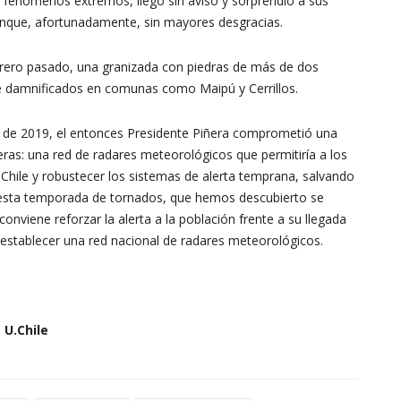
 fenómenos extremos, llegó sin aviso y sorprendió a sus
unque, afortunadamente, sin mayores desgracias.
brero pasado, una granizada con piedras de más de dos
e damnificados en comunas como Maipú y Cerrillos.
del
 de 2019, el entonces Presidente Piñera comprometió una
ras: una red de radares meteorológicos que permitiría a los
Chile y robustecer los sistemas de alerta temprana, salvando
e esta temporada de tornados, que hemos descubierto se
Clima
conviene reforzar la alerta a la población frente a su llegada
 establecer una red nacional de radares meteorológicos.
 U.Chile
y