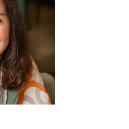
del
Clima
y