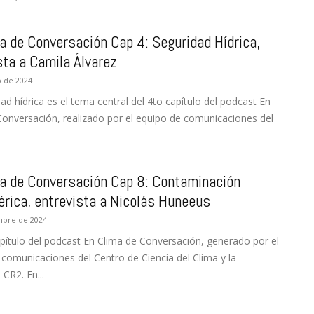
la
a de Conversación Cap 4: Seguridad Hídrica,
sta a Camila Álvarez
o de 2024
ad hídrica es el tema central del 4to capítulo del podcast En
Conversación, realizado por el equipo de comunicaciones del
Resiliencia
a de Conversación Cap 8: Contaminación
rica, entrevista a Nicolás Huneeus
–
mbre de 2024
pítulo del podcast En Clima de Conversación, generado por el
 comunicaciones del Centro de Ciencia del Clima y la
 CR2. En...
CR2