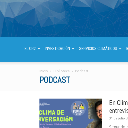
EL CR2
INVESTIGACIÓN
SERVICIOS CLIMÁTICOS
Inicio
Biblioteca
Podcast
PODCAST
En Clim
entrevi
31 de julio 
Segundo c