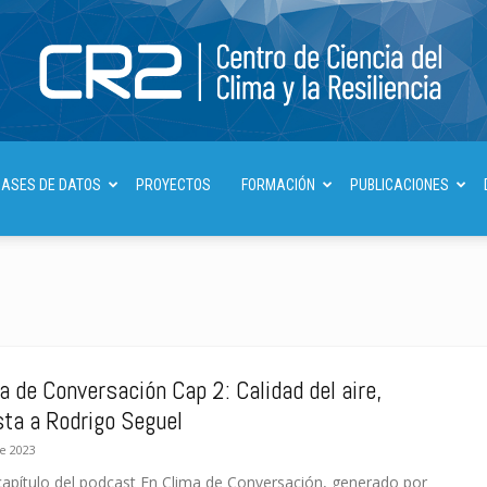
Centro
BASES DE DATOS
PROYECTOS
FORMACIÓN
PUBLICACIONES
de
a de Conversación Cap 2: Calidad del aire,
sta a Rodrigo Seguel
de 2023
Ciencia
apítulo del podcast En Clima de Conversación, generado por