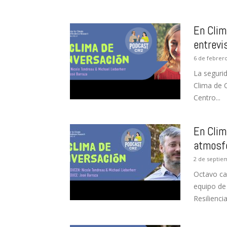
En Clim
entrevi
6 de febrer
La segurid
Clima de 
Centro...
En Clim
atmosfé
2 de septie
Octavo ca
equipo de
Resiliencia