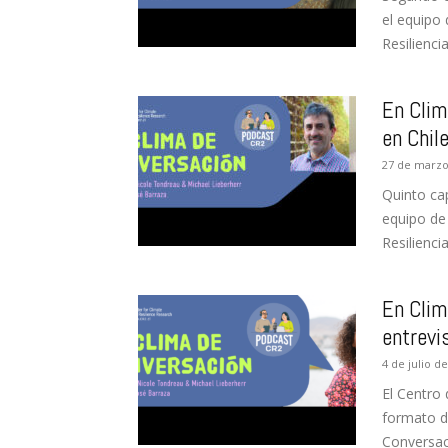
el equipo 
Resiliencia
En Clim
en Chil
27 de marzo
Quinto ca
equipo de
Resiliencia
En Clim
entrevi
4 de julio d
El Centro 
formato de
Conversaci