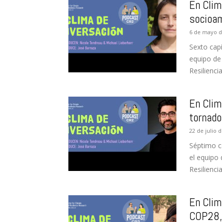
En Clim
socioa
6 de mayo d
Sexto cap
equipo de
Resiliencia
En Clim
tornad
22 de julio 
Séptimo c
el equipo 
Resiliencia
En Clim
COP28, 