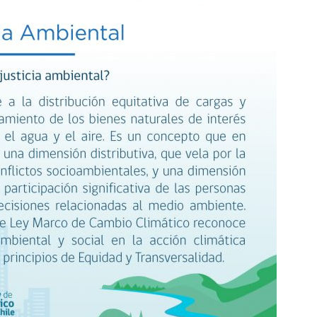
del
Clima
y