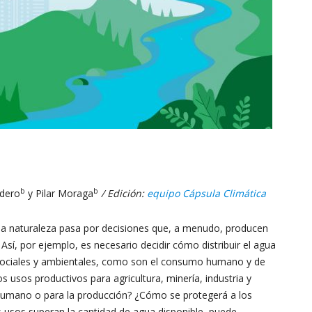
la
Resiliencia
b
b
rdero
y Pilar Moraga
/ Edición:
equipo Cápsula Climática
–
la naturaleza pasa por decisiones que, a menudo, producen
 Así, por ejemplo, es necesario decidir cómo distribuir el agua
os sociales y ambientales, como son el consumo humano y de
 usos productivos para agricultura, minería, industria y
 humano o para la producción? ¿Cómo se protegerá a los
CR2
s usos superan la cantidad de agua disponible, puede