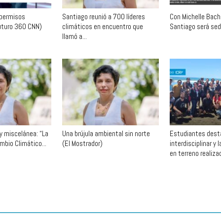
 permisos
Santiago reunió a 700 líderes
Con Michelle Bache
uturo 360 CNN)
climáticos en encuentro que
Santiago será sede
llamó a...
ey miscelánea: “La
Una brújula ambiental sin norte
Estudiantes desta
mbio Climático...
(El Mostrador)
interdisciplinar y 
en terreno realizad