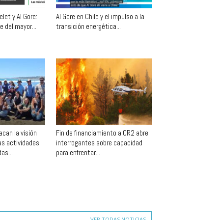
let y Al Gore:
Al Gore en Chile y el impulso a la
 del mayor...
transición energética...
can la visión
Fin de financiamiento a CR2 abre
las actividades
interrogantes sobre capacidad
as...
para enfrentar...
VER TODAS NOTICIAS