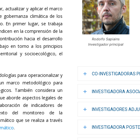
r, actualizar y aplicar el marco
e gobernanza climática de los
o. En primer lugar, se trabaja
ndicen en la comprensión de la
del
ntribución hacia el desarrollo
Rodolfo Sapiains
Investigador principal
abajo en torno a los principios
rritorial y socioecológico, el
.
CO-INVESTIGADORAS P
dologías para operacionalizar y
Clima
o un marco metodológico para
lógicos. También considera un
INVESTIGADORA ASOC
 que aborde aspectos legales de
laboración de indicadores de
INVESTIGADORES ADJ
exto del monitoreo de la
y
mático que se realiza a través
imático
.
INVESTIGADORA POST