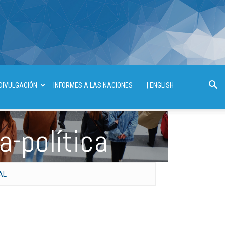
DIVULGACIÓN
INFORMES A LAS NACIONES
| ENGLISH
a-política
AL