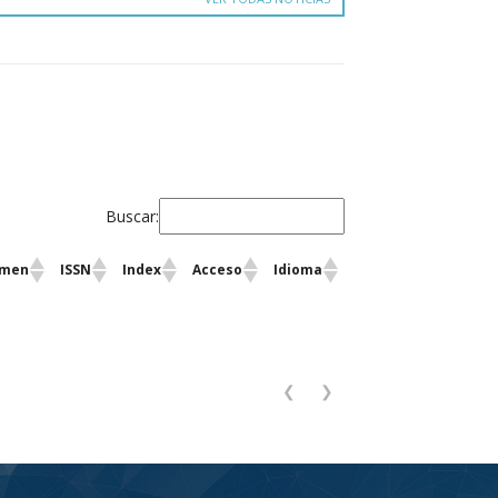
Buscar:
umen
ISSN
Index
Acceso
Idioma
❮
❯