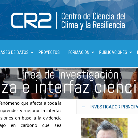
BASES DE DATOS
PROYECTOS
FORMACIÓN
PUBLICACIONES
Centro
Línea de investigación:
a e interfaz cienci
de
fenómeno que afecta a toda la
INVESTIGADOR PRINCIP
mprender y mejorar la interfaz
isiones en base a la evidencia
 bajo en carbono que sea
Ciencia