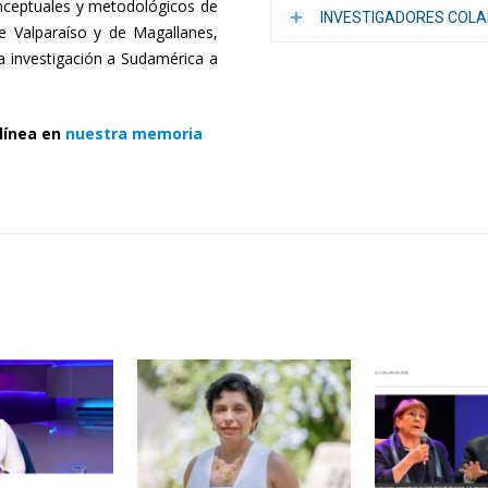
onceptuales y metodológicos de
INVESTIGADORES COL
de Valparaíso y de Magallanes,
a investigación a Sudamérica a
la
línea en
nuestra memoria
Resiliencia
–
CR2