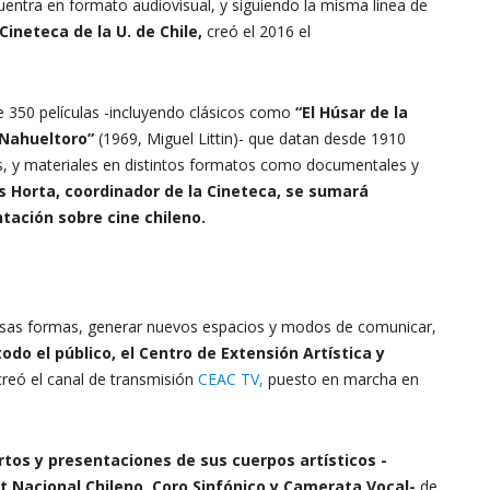
uentra en formato audiovisual, y siguiendo la misma línea de
 Cineteca de la U. de Chile,
creó el 2016 el
 350 películas -incluyendo clásicos como
“El Húsar de la
 Nahueltoro”
(1969, Miguel Littin)- que datan desde 1910
s, y materiales en distintos formatos como documentales y
s Horta, coordinador de la Cineteca, se sumará
ación sobre cine chileno.
iversas formas, generar nuevos espacios y modos de comunicar,
todo el público, el Centro de Extensión Artística y
creó el canal de transmisión
CEAC TV,
puesto en marcha en
rtos y presentaciones de sus cuerpos artísticos -
et Nacional Chileno, Coro Sinfónico y Camerata Vocal-
de