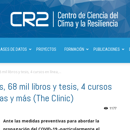
Centro
BASES DE DATOS
PROYECTOS
FORMACIÓN
PUBLICACIONES
mil libros y tesis, 4 cursos en línea,...
, 68 mil libros y tesis, 4 cursos
de
as y más (The Clinic)
1177
Ante las medidas preventivas para abordar la
Ciencia
propagación del COVID-19 -particularmente el