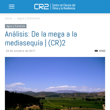
Inicio
Agua y Extremos
Agua y Extremos
Análisis: De la mega a la
mediasequía | (CR)2
24 de octubre de 2017
6165