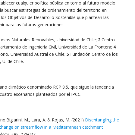
ecer cualquier política pública en torno al futuro modelo
da buscar estrategias de ordenamiento del territorio en
los Objetivos de Desarrollo Sostenible que plantean las
ir para las futuras generaciones.
rsos Naturales Renovables, Universidad de Chile;
2
Centro
rtamento de Ingeniería Civil, Universidad de La Frontera;
4
orio, Universidad Austral de Chile;
5
Fundación Centro de los
U. de Chile.
nario climático denominado RCP 8.5, que sigue la tendencia
 cuatro escenarios planteados por el IPCC.
no.Bigiarini, M., Lara, A. & Rojas, M. (2021)
Disentangling the
te change on streamflow in a Mediterranean catchment
logy, 595, 126047.