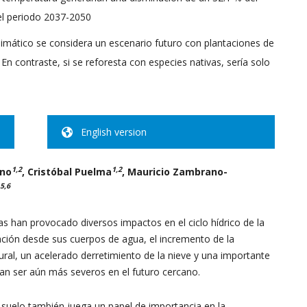
el periodo 2037-2050
la
limático se considera un escenario futuro con plantaciones de
En contraste, si se reforesta con especies nativas, sería solo
Resiliencia
English version
1,2
1,2
eno
, Cristóbal Puelma
, Mauricio Zambrano-
,5,6
–
 han provocado diversos impactos en el ciclo hídrico de la
ción desde sus cuerpos de agua, el incremento de la
ural, un acelerado derretimiento de la nieve y una importante
an ser aún más severos en el futuro cercano.
CR2
l suelo también juega un papel de importancia en la