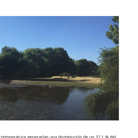
del
Clima
y
 temperatura generarían una disminución de un 32.1 % del