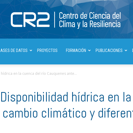
Centro
BASES DE DATOS
PROYECTOS
FORMACIÓN
PUBLICACIONES
d hídrica en la cuenca del río Cauquenes ante...
de
 Disponibilidad hídrica en l
cambio climático y diferen
Ciencia