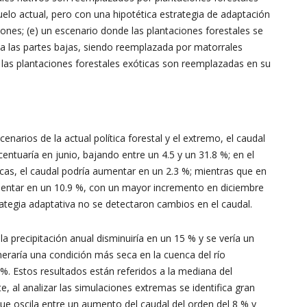
suelo actual, pero con una hipotética estrategia de adaptación
iones; (e) un escenario donde las plantaciones forestales se
ia las partes bajas, siendo reemplazada por matorrales
 las plantaciones forestales exóticas son reemplazadas en su
enarios de la actual política forestal y el extremo, el caudal
centuaría en junio, bajando entre un 4.5 y un 31.8 %; en el
as, el caudal podría aumentar en un 2.3 %; mientras que en
mentar en un 10.9 %, con un mayor incremento en diciembre
rategia adaptativa no se detectaron cambios en el caudal.
a precipitación anual disminuiría en un 15 % y se vería un
eraría una condición más seca en la cuenca del río
. Estos resultados están referidos a la mediana del
 al analizar las simulaciones extremas se identifica gran
que oscila entre un aumento del caudal del orden del 8 % y