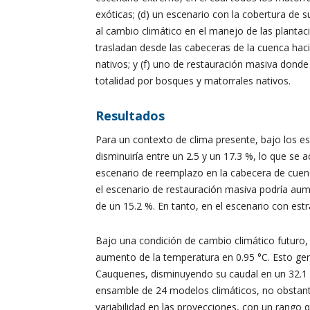
exóticas; (d) un escenario con la cobertura de 
al cambio climático en el manejo de las plantac
trasladan desde las cabeceras de la cuenca hac
nativos; y (f) uno de restauración masiva donde
totalidad por bosques y matorrales nativos.
Resultados
Para un contexto de clima presente, bajo los esc
disminuiría entre un 2.5 y un 17.3 %, lo que se a
escenario de reemplazo en la cabecera de cuenc
el escenario de restauración masiva podría au
de un 15.2 %. En tanto, en el escenario con est
Bajo una condición de cambio climático futuro, l
aumento de la temperatura en 0.95 °C. Esto gen
Cauquenes, disminuyendo su caudal en un 32.1 %
ensamble de 24 modelos climáticos, no obstante,
variabilidad en las proyecciones, con un rango 