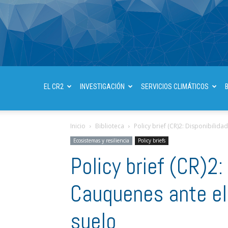
EL CR2
INVESTIGACIÓN
SERVICIOS CLIMÁTICOS
Inicio
Biblioteca
Policy brief (CR)2: Disponibilida
Ecosistemas y resiliencia
Policy briefs
Policy brief (CR)2:
Cauquenes ante el 
suelo