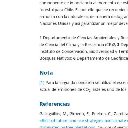
componente de importancia al momento de establ
forestal para Chile. Es por ello que se recomien
armonía con la naturaleza, de manera de lograr 
Naciones Unidas y así garantizar un mejor deven
1
Departamento de Ciencias Ambientales y Recu
de Ciencia del Clima y la Resiliencia (CR)2;
3
Depa
Instituto de Conservación, Biodiversidad y Territ
Bosques Nativos;
6
Departamento de Geofísica, 
Nota
[1]
Para la segunda condición se utilizó el esce
actual de emisiones de CO
. Este es uno de los
2
Referencias
Galleguillos, M., Gimeno, F., Puelma, C., Zambra
effect of future land use strategies and clima
dominated by tree plantations
.
Journal of Hydro