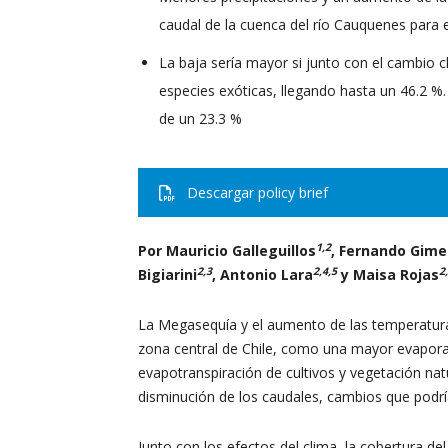
caudal de la cuenca del río Cauquenes para 
La baja sería mayor si junto con el cambio c
especies exóticas, llegando hasta un 46.2 %. 
de un 23.3 %
Descargar policy brief
1,2
Por Mauricio Galleguillos
, Fernando Gim
2,3
2,4,5
2
Bigiarini
, Antonio Lara
y Maisa Rojas
La Megasequía y el aumento de las temperaturas
zona central de Chile, como una mayor evapora
evapotranspiración de cultivos y vegetación nat
disminución de los caudales, cambios que podrí
Junto con los efectos del clima, la cobertura de