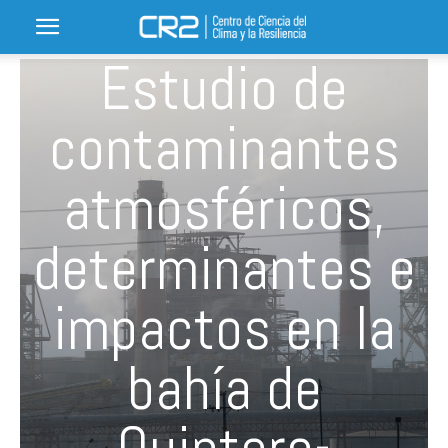
Estudio de
contaminantes
atmosféricos,
determinantes e
impactos en la
bahía de